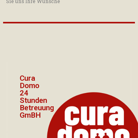
Sie uns Ihre Wünsche
Cura
Domo
24
Stunden
Betreuung
GmBH
Telefon:
06606862670